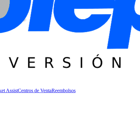
ket Assist
Centros de Venta
Reembolsos