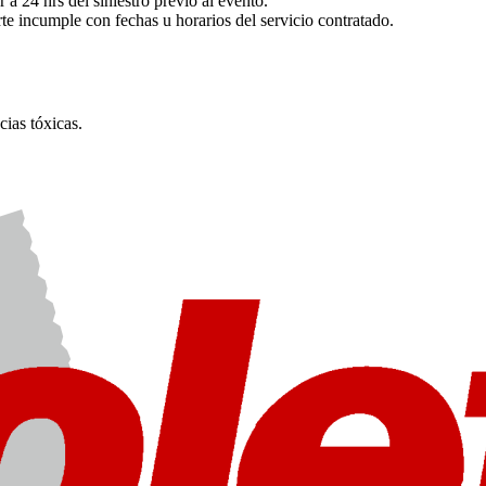
a 24 hrs del siniestro previo al evento.
rte incumple con fechas u horarios del servicio contratado.
ias tóxicas.