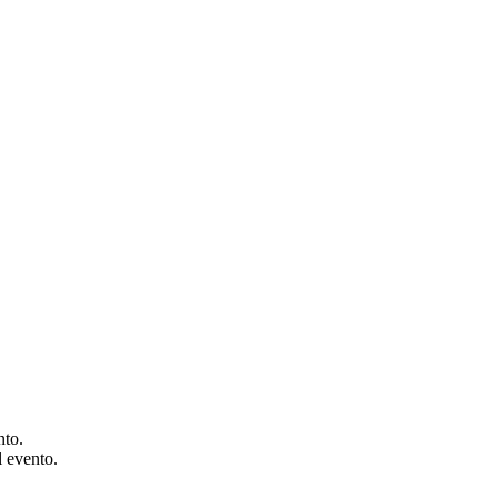
nto.
l evento.